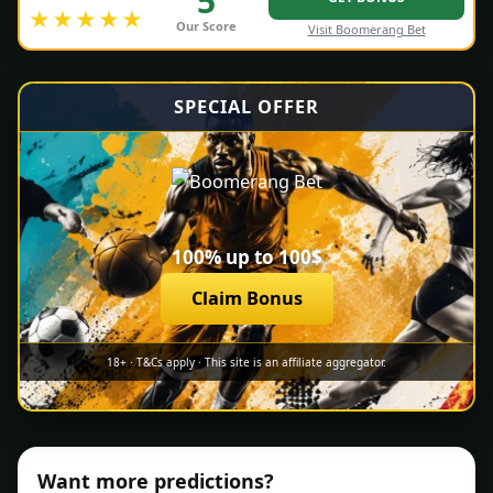
5
★★★★★
Our Score
Visit Boomerang Bet
SPECIAL OFFER
100% up to 100$
Claim Bonus
18+ · T&Cs apply · This site is an affiliate aggregator.
Want more predictions?