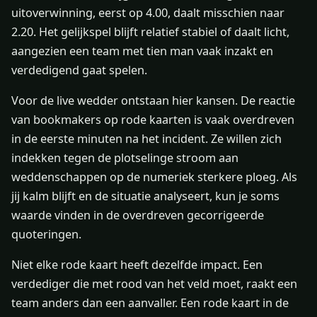
uitoverwinning, eerst op 4.00, daalt misschien naar
2.20. Het gelijkspel blijft relatief stabiel of daalt licht,
aangezien een team met tien man vaak inzakt en
verdedigend gaat spelen.
Voor de live wedder ontstaan hier kansen. De reactie
van bookmakers op rode kaarten is vaak overdreven
in de eerste minuten na het incident. Ze willen zich
indekken tegen de plotselinge stroom aan
weddenschappen op de numeriek sterkere ploeg. Als
jij kalm blijft en de situatie analyseert, kun je soms
waarde vinden in de overdreven gecorrigeerde
quoteringen.
Niet elke rode kaart heeft dezelfde impact. Een
verdediger die met rood van het veld moet, raakt een
team anders dan een aanvaller. Een rode kaart in de