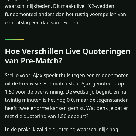
waarschijnlijkheden. Dit maakt live 1X2-wedden
fundamenteel anders dan het rustig voorspellen van
een uitslag een dag van tevoren.
Hoe Verschillen Live Quoteringen
van Pre-Match?
Stel je voor: Ajax speelt thuis tegen een middenmoter
uit de Eredivisie. Pre-match staat Ajax genoteerd op
1.50 voor de overwinning. De wedstrijd begint, en na
twintig minuten is het nog 0-0, maar de tegenstander
heeft twee enorme kansen gemist. Wat denk je dat er
met die quotering van 1.50 gebeurt?
In de praktijk zal die quotering waarschijnlijk nog