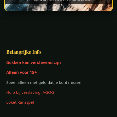
Belangrijke Info
Gokken kan verslavend zijn
Alleen voor 18+
Speel alleen met geld dat je kunt missen
Hulp bij verslaving: AGOG
Loket Kansspel