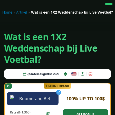
Home
»
Artikel
»
Wat is een 1X2 Weddenschap bij Live Voetbal?
Wat is een 1X2
Weddenschap bij Live
Voetbal?
Updated augustus 2026
18+
#1
LEADING BRAND
100% UP TO 100$
Rate it! (1,365)
GET BONUS