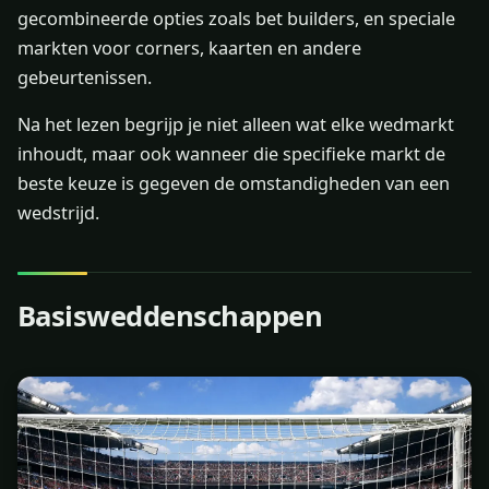
gecombineerde opties zoals bet builders, en speciale
markten voor corners, kaarten en andere
gebeurtenissen.
Na het lezen begrijp je niet alleen wat elke wedmarkt
inhoudt, maar ook wanneer die specifieke markt de
beste keuze is gegeven de omstandigheden van een
wedstrijd.
Basisweddenschappen