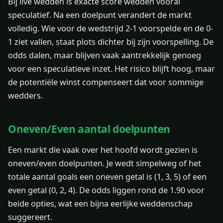
Bij live wedden is exacte score wedden vooral
speculatief. Na een doelpunt verandert de markt
volledig. Wie voor de wedstrijd 2-1 voorspelde en de 0-
1 ziet vallen, staat plots dichter bij zijn voorspelling. De
odds dalen, maar blijven vaak aantrekkelijk genoeg
voor een speculatieve inzet. Het risico blijft hoog, maar
de potentiële winst compenseert dat voor sommige
wedders.
Oneven/Even aantal doelpunten
Een markt die vaak over het hoofd wordt gezien is
oneven/even doelpunten. Je wedt simpelweg of het
totale aantal goals een oneven getal is (1, 3, 5) of een
even getal (0, 2, 4). De odds liggen rond de 1.90 voor
beide opties, wat een bijna eerlijke weddenschap
suggereert.