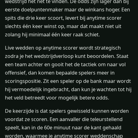
wedstrijd het net te vinden. De odds zijn lager dan bij
eerste doelpuntenmaker maar de winkans hoger. Een
spits die drie keer scoort, levert bij anytime scorer
slechts één keer winst op, maar dat maakt niet uit
zolang hij minimaal één keer raak schiet.
Live wedden op anytime scorer wordt strategisch
zodra je het wedstrijdverloop kunt beoordelen. Staat
een team achter en gooit het de tactiek om naar vol
offensief, dan komen bepaalde spelers meer in
scoringspositie. Zit een speler op de bank maar wordt
hij vermoedelijk ingebracht, dan kun je wachten tot hij
het veld betreedt voor mogelijk betere odds.
De keerzijde is dat spelers gewisseld kunnen worden
voordat ze scoren. Een aanvaller die teleurstellend
speelt, kan in de 60e minuut naar de kant gehaald
worden, waarmee je anytime scorer weddenschap