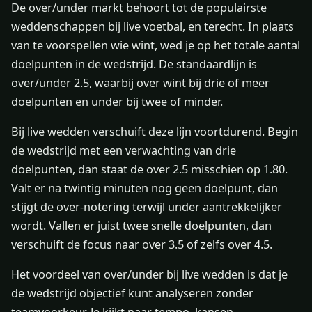
De over/under markt behoort tot de populairste
weddenschappen bij live voetbal, en terecht. In plaats
van te voorspellen wie wint, wed je op het totale aantal
doelpunten in de wedstrijd. De standaardlijn is
over/under 2.5, waarbij over wint bij drie of meer
doelpunten en under bij twee of minder.
Bij live wedden verschuift deze lijn voortdurend. Begin
de wedstrijd met een verwachting van drie
doelpunten, dan staat de over 2.5 misschien op 1.80.
Valt er na twintig minuten nog geen doelpunt, dan
stijgt de over-notering terwijl under aantrekkelijker
wordt. Vallen er juist twee snelle doelpunten, dan
verschuift de focus naar over 3.5 of zelfs over 4.5.
Het voordeel van over/under bij live wedden is dat je
de wedstrijd objectief kunt analyseren zonder
teamvoorkeur. Je kijkt naar tempo, kansen,