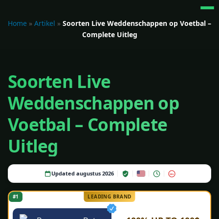
Home
»
Artikel
»
Soorten Live Weddenschappen op Voetbal –
Complete Uitleg
Soorten Live
Weddenschappen op
Voetbal – Complete
Uitleg
Updated augustus 2026
18+
#1
LEADING BRAND