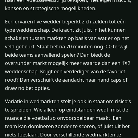
naar een voetbalwedstrijd te kijken, met eigen risico’s,
kansen en strategische mogelijkheden.
Een ervaren live wedder beperkt zich zelden tot één
type weddenschap. De kracht zit juist in het kunnen
schakelen tussen markten op basis van wat er op het
veld gebeurt. Staat het na 70 minuten nog 0-0 terwijl
beide teams aanvallend spelen? Dan biedt de
over/under markt mogelijk meer waarde dan een 1X2
weddenschap. Krijgt een verdediger van de favoriet
rood? Dan verschuift de aandacht naar handicaps of
draw no bet opties.
Variatie in wedmarkten stelt je ook in staat om risico’s
te spreiden. Wie alleen op eindstanden wedt, mist de
nuance die voetbal zo onvoorspelbaar maakt. Een
team kan domineren zonder te scoren, of juist uit het
niets toeslaan. Door verschillende wedmarkten te