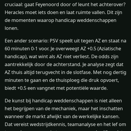
cruciaal: gaat Feyenoord door of leunt het achterover?
Heracles moet iets doen en laat ruimte vallen. Dit zijn
de momenten waarop handicap weddenschappen
lonen.
Een ander scenario: PSV speelt uit tegen AZ en staat na
60 minuten 0-1 voor. Je overweegt AZ +0.5 (Aziatische
handicap), wat wint als AZ niet verliest. De odds zijn
aantrekkelijk door de achterstand. Je analyse zegt dat
AZ thuis altijd terugvecht in de slotfase. Met nog dertig
minuten te gaan en de thuisploeg die druk opvoert,
biedt +0.5 een vangnet met potentiële waarde.
De kunst bij handicap weddenschappen is niet alleen
het begrijpen van de mechaniek, maar het inschatten
wanneer de markt afwijkt van de werkelijke kansen.
Dat vereist wedstrijdkennis, teamanalyse en het lef om