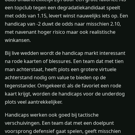
een topclub tegen een degradatiekandidaat speelt
met odds van 1.15, levert winst nauwelijks iets op. Een
handicap van -2 duwt de odds naar misschien 2.10,
met navenant hoger risico maar ook realistische
winkansen.
Bij live wedden wordt de handicap markt interessant
na rode kaarten of blessures. Een team dat met tien
man achterstaat, heeft plots een grotere virtuele
achterstand nodig om value te bieden op de
tegenstander. Omgekeerd: als de favoriet een rode
kaart krijgt, worden de handicaps voor de underdog
plots veel aantrekkelijker.
Handicaps werken ook goed bij tactische
verschuivingen. Een team dat met een doelpunt
voorsprong defensief gaat spelen, geeft misschien