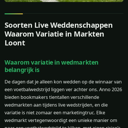
Soorten Live Weddenschappen
Waarom Variatie in Markten
Loont
Waarom variatie in wedmarkten
belangrijk is
De dagen dat je alleen kon wedden op de winnaar van
een voetbalwedstrijd liggen ver achter ons. Anno 2026
bieden bookmakers tientallen verschillende
wedmarkten aan tijdens live wedstrijden, en die
variatie is niet zomaar een marketingtruc. Elke
wedmarkt vertegenwoordigt een unieke manier om