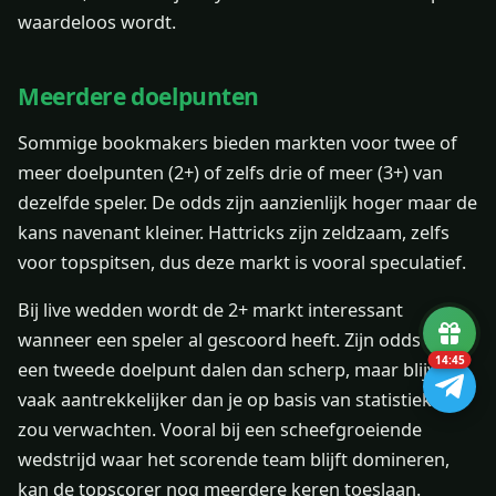
waardeloos wordt.
Meerdere doelpunten
Sommige bookmakers bieden markten voor twee of
meer doelpunten (2+) of zelfs drie of meer (3+) van
dezelfde speler. De odds zijn aanzienlijk hoger maar de
kans navenant kleiner. Hattricks zijn zeldzaam, zelfs
voor topspitsen, dus deze markt is vooral speculatief.
Bij live wedden wordt de 2+ markt interessant
wanneer een speler al gescoord heeft. Zijn odds voor
14:43
een tweede doelpunt dalen dan scherp, maar blijven
vaak aantrekkelijker dan je op basis van statistieken
zou verwachten. Vooral bij een scheefgroeiende
wedstrijd waar het scorende team blijft domineren,
kan de topscorer nog meerdere keren toeslaan.