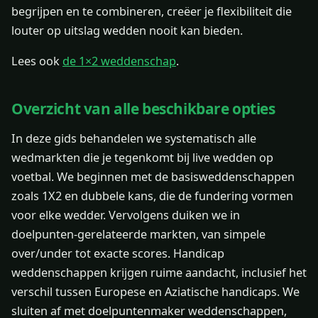
begrijpen en te combineren, creëer je flexibiliteit die
louter op uitslag wedden nooit kan bieden.
Lees ook
de 1×2 weddenschap
.
Overzicht van alle beschikbare opties
In deze gids behandelen we systematisch alle
wedmarkten die je tegenkomt bij live wedden op
voetbal. We beginnen met de basisweddenschappen
zoals 1X2 en dubbele kans, die de fundering vormen
voor elke wedder. Vervolgens duiken we in
doelpunten-gerelateerde markten, van simpele
over/under tot exacte scores. Handicap
weddenschappen krijgen ruime aandacht, inclusief het
verschil tussen Europese en Aziatische handicaps. We
sluiten af met doelpuntenmaker weddenschappen,