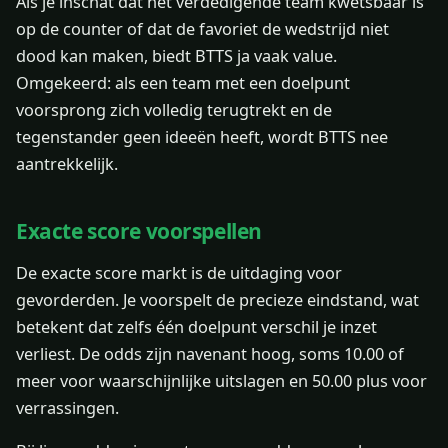
Als je inschat dat het verdedigende team kwetsbaar is
op de counter of dat de favoriet de wedstrijd niet
dood kan maken, biedt BTTS ja vaak value.
Omgekeerd: als een team met een doelpunt
voorsprong zich volledig terugtrekt en de
tegenstander geen ideeën heeft, wordt BTTS nee
aantrekkelijk.
Exacte score voorspellen
De exacte score markt is de uitdaging voor
gevorderden. Je voorspelt de precieze eindstand, wat
betekent dat zelfs één doelpunt verschil je inzet
verliest. De odds zijn navenant hoog, soms 10.00 of
meer voor waarschijnlijke uitslagen en 50.00 plus voor
verrassingen.