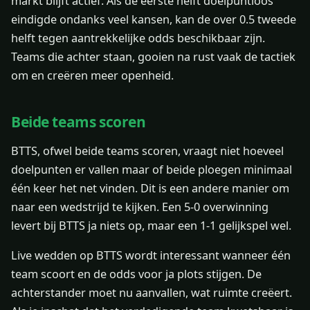
markt blijft actief. Als de eerste helft doelpuntloos
eindigde ondanks veel kansen, kan de over 0.5 tweede
helft tegen aantrekkelijke odds beschikbaar zijn.
Teams die achter staan, gooien na rust vaak de tactiek
om en creëren meer openheid.
Beide teams scoren
BTTS, ofwel beide teams scoren, vraagt niet hoeveel
doelpunten er vallen maar of beide ploegen minimaal
één keer het net vinden. Dit is een andere manier om
naar een wedstrijd te kijken. Een 5-0 overwinning
levert bij BTTS ja niets op, maar een 1-1 gelijkspel wel.
Live wedden op BTTS wordt interessant wanneer één
team scoort en de odds voor ja plots stijgen. De
achterstander moet nu aanvallen, wat ruimte creëert.