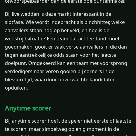
onvoorspelbaarder dan de eerste doelpuntenmaker.
Bij live wedden is deze markt interessant in de
slotfase. Wie wordt ingebracht als pinchhitter, welke
aanvallers staan nog op het veld, en hoe is de
wedstrijdsituatie? Een team dat achterstand moet
goedmaken, gooit er vaak verse aanvallers in die dan
tegen aantrekkelijke odds staan voor het laatste
doelpunt. Omgekeerd kan een team met voorsprong
verdedigers naar voren gooien bij corners in de
blessuretijd, waardoor onverwachte kandidaten
opduiken.
Anytime scorer
Bij anytime scorer hoeft de speler niet eerste of laatste
te scoren, maar simpelweg op enig moment in de