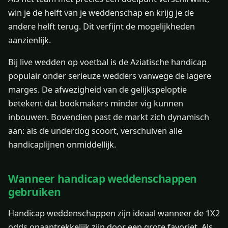
win je de helft van je weddenschap en krijg je de
andere helft terug. Dit verfijnt de mogelijkheden
aanzienlijk.
Bij live wedden op voetbal is de Aziatische handicap
populair onder serieuze wedders vanwege de lagere
marges. De afwezigheid van de gelijkspeloptie
betekent dat bookmakers minder vig kunnen
inbouwen. Bovendien past de markt zich dynamisch
aan: als de underdog scoort, verschuiven alle
handicaplijnen onmiddellijk.
Wanneer handicap weddenschappen
gebruiken
Handicap weddenschappen zijn ideaal wanneer de 1X2
odds onaantrekkelijk zijn door een grote favoriet. Als