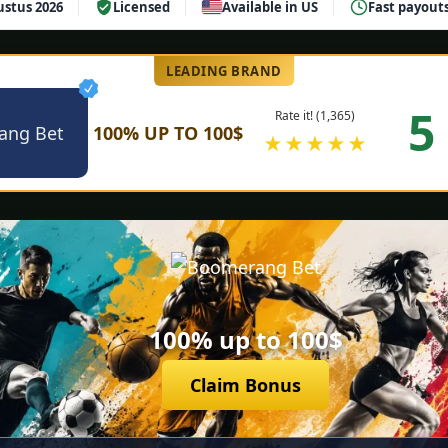
stus 2026
Licensed
Available in US
Fast payout
LEADING BRAND
5
Rate it! (1,365)
100% UP TO 100$
★★★★★
100% up to 100$
Claim Bonus