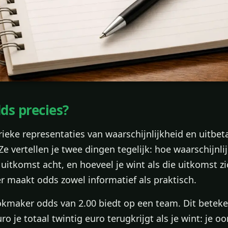
ds precies?
ieke representaties van waarschijnlijkheid en uitbet
 vertellen je twee dingen tegelijk: hoe waarschijnli
itkomst acht, en hoeveel je wint als die uitkomst zi
r maakt odds zowel informatief als praktisch.
okmaker odds van 2.00 biedt op een team. Dit beteken
uro je totaal twintig euro terugkrijgt als je wint: je o