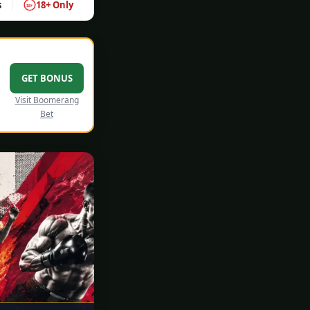
s
18+ Only
18+
GET BONUS
Visit Boomerang
Bet