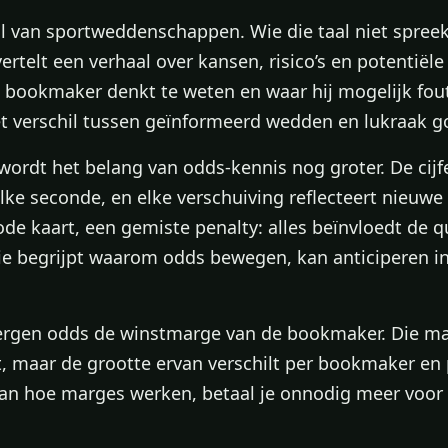
al van sportweddenschappen. Wie die taal niet spreek
ertelt een verhaal over kansen, risico’s en potentiël
 bookmaker denkt te weten en waar hij mogelijk fout 
het verschil tussen geïnformeerd wedden en lukraak g
 wordt het belang van odds-kennis nog groter. De cij
lke seconde, en elke verschuiving reflecteert nieuwe
ode kaart, een gemiste penalty: alles beïnvloedt de 
ie begrijpt waarom odds bewegen, kan anticiperen in
ergen odds de winstmarge van de bookmaker. Die mar
t, maar de grootte ervan verschilt per bookmaker en 
an hoe marges werken, betaal je onnodig meer voor 