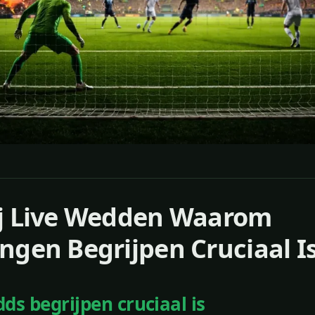
j Live Wedden Waarom
ngen Begrijpen Cruciaal I
s begrijpen cruciaal is