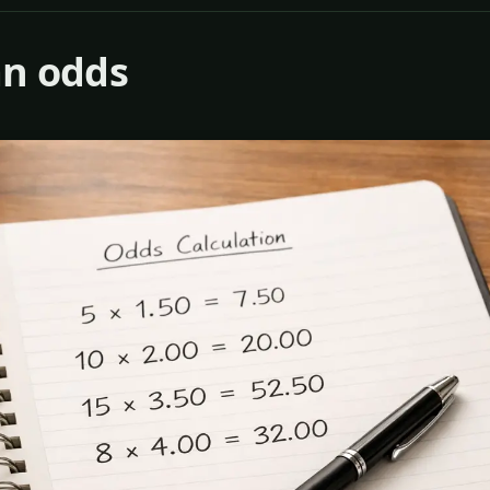
an odds