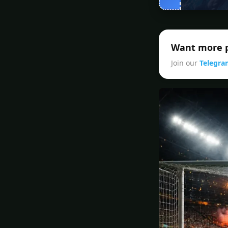
Want more p
Join our
Telegra