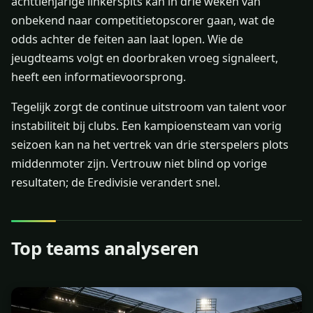
achttienjarige linkerspits kan in drie weken van
onbekend naar competitietopscorer gaan, wat de
odds achter de feiten aan laat lopen. Wie de
jeugdteams volgt en doorbraken vroeg signaleert,
heeft een informatievoorsprong.
Tegelijk zorgt de continue uitstroom van talent voor
instabiliteit bij clubs. Een kampioensteam van vorig
seizoen kan na het vertrek van drie sterspelers plots
middenmoter zijn. Vertrouw niet blind op vorige
resultaten; de Eredivisie verandert snel.
Top teams analyseren