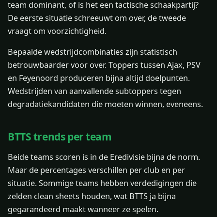
team dominant, of is het een tactische schaakpartij?
De eerste situatie schreeuwt om over, de tweede
vraagt om voorzichtigheid.
Bepaalde wedstrijdcombinaties zijn statistisch
betrouwbaarder voor over. Toppers tussen Ajax, PSV
en Feyenoord produceren bijna altijd doelpunten.
Wedstrijden van aanvallende subtoppers tegen
degradatiekandidaten die moeten winnen, eveneens.
BTTS trends per team
Beide teams scoren is in de Eredivisie bijna de norm.
Maar de percentages verschillen per club en per
situatie. Sommige teams hebben verdedigingen die
zelden clean sheets houden, wat BTTS ja bijna
gegarandeerd maakt wanneer ze spelen.