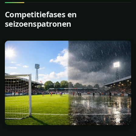
Competitiefases en
seizoenspatronen