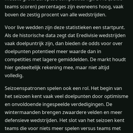
teams scoren) percentages zijn eveneens hoog, vaak
boven de zestig procent van alle wedstrijden.
Voor live wedden zijn deze statistieken een startpunt.
Als de historische data zegt dat Eredivisie wedstrijden
vaak doelpuntrijk zijn, dan bieden de odds voor over
doelpunten potentieel meer waarde dan in
competities met lagere gemiddelden. De markt houdt
hier gedeeltelijk rekening mee, maar niet altijd
volledig.
Seizoenspatronen spelen ook een rol. Het begin van
het seizoen kent vaak veel doelpunten door optimisme
en onvoldoende ingespeelde verdedigingen. De
wintermaanden brengen zwaardere velden en meer
defensieve wedstrijden. Het slot van het seizoen kent
teams die voor niets meer spelen versus teams met