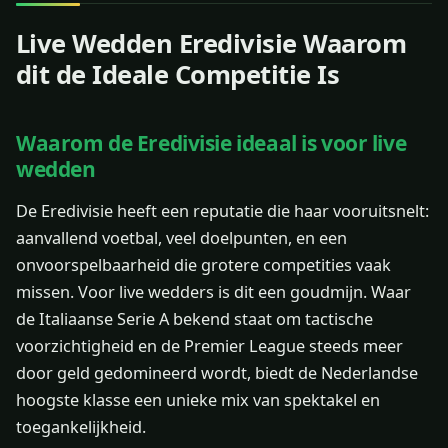
Live Wedden Eredivisie Waarom
dit de Ideale Competitie Is
Waarom de Eredivisie ideaal is voor live
wedden
De Eredivisie heeft een reputatie die haar vooruitsnelt:
aanvallend voetbal, veel doelpunten, en een
onvoorspelbaarheid die grotere competities vaak
missen. Voor live wedders is dit een goudmijn. Waar
de Italiaanse Serie A bekend staat om tactische
voorzichtigheid en de Premier League steeds meer
door geld gedomineerd wordt, biedt de Nederlandse
hoogste klasse een unieke mix van spektakel en
toegankelijkheid.