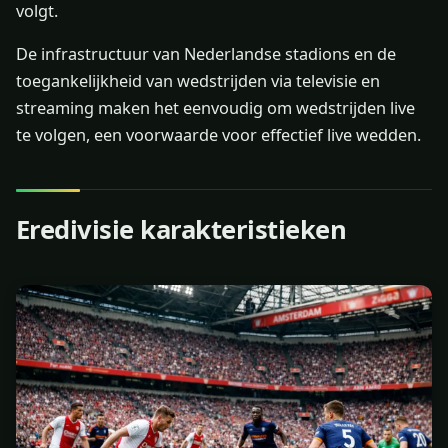
volgt.
De infrastructuur van Nederlandse stadions en de
toegankelijkheid van wedstrijden via televisie en
streaming maken het eenvoudig om wedstrijden live
te volgen, een voorwaarde voor effectief live wedden.
Eredivisie karakteristieken