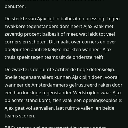
benutten.
De sterkte van Ajax ligt in balbezit en pressing. Tegen
zwakkere tegenstanders domineert Ajax vaak met
zeventig procent balbezit of meer, wat leidt tot veel
corners en schoten. Dit maakt over corners en over
doelpunten aantrekkelijke markten wanneer Ajax
thuis speelt tegen teams uit de onderste helft.
De zwakte is de ruimte achter de hoge defensielijn.
Snelle tegenaanvallers kunnen Ajax pijn doen, vooral
wanneer de Amsterdammers gefrustreerd raken door
een hardnekkige tegenstander. Wedstrijden waar Ajax
op achterstand komt, zien vaak een openingsexplosie:
Ajax gaat vol aanvallen, laat ruimte vallen, en beide
teams scoren.
Bij Europese weken presteert Ajax soms onder