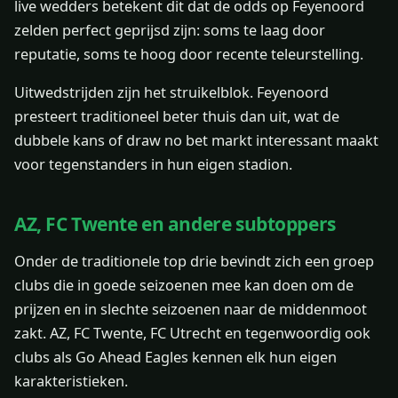
live wedders betekent dit dat de odds op Feyenoord
zelden perfect geprijsd zijn: soms te laag door
reputatie, soms te hoog door recente teleurstelling.
Uitwedstrijden zijn het struikelblok. Feyenoord
presteert traditioneel beter thuis dan uit, wat de
dubbele kans of draw no bet markt interessant maakt
voor tegenstanders in hun eigen stadion.
AZ, FC Twente en andere subtoppers
Onder de traditionele top drie bevindt zich een groep
clubs die in goede seizoenen mee kan doen om de
prijzen en in slechte seizoenen naar de middenmoot
zakt. AZ, FC Twente, FC Utrecht en tegenwoordig ook
clubs als Go Ahead Eagles kennen elk hun eigen
karakteristieken.