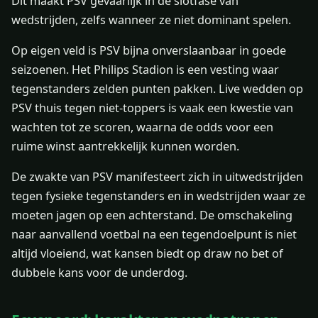
Dit maakt PSV gevaarlijk in de slotfase van
wedstrijden, zelfs wanneer ze niet dominant spelen.
Op eigen veld is PSV bijna onverslaanbaar in goede
seizoenen. Het Philips Stadion is een vesting waar
tegenstanders zelden punten pakken. Live wedden op
PSV thuis tegen niet-toppers is vaak een kwestie van
wachten tot ze scoren, waarna de odds voor een
ruime winst aantrekkelijk kunnen worden.
De zwakte van PSV manifesteert zich in uitwedstrijden
tegen fysieke tegenstanders en in wedstrijden waar ze
moeten jagen op een achterstand. De omschakeling
naar aanvallend voetbal na een tegendoelpunt is niet
altijd vloeiend, wat kansen biedt op draw no bet of
dubbele kans voor de underdog.