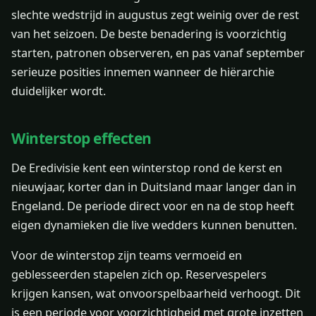
slechte wedstrijd in augustus zegt weinig over de rest
van het seizoen. De beste benadering is voorzichtig
starten, patronen observeren, en pas vanaf september
serieuze posities innemen wanneer de hiërarchie
duidelijker wordt.
Winterstop effecten
De Eredivisie kent een winterstop rond de kerst en
nieuwjaar, korter dan in Duitsland maar langer dan in
Engeland. De periode direct voor en na de stop heeft
eigen dynamieken die live wedders kunnen benutten.
Voor de winterstop zijn teams vermoeid en
geblesseerden stapelen zich op. Reservespelers
krijgen kansen, wat onvoorspelbaarheid verhoogt. Dit
is een periode voor voorzichtigheid met grote inzetten