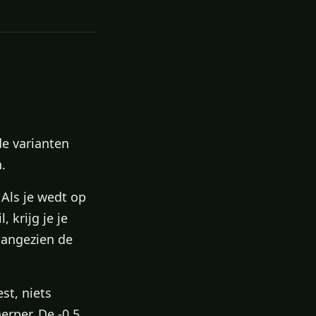
de varianten
.
 Als je wedt op
 krijg je je
 aangezien de
st, niets
erper. De -0.5