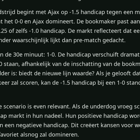
dstrijd begint met Ajax op -1.5 handicap tegen een 
t het 0-0 en Ajax domineert. De bookmaker past aan:
25 of zelfs -1.0 handicap. De markt reflecteert dat e
der waarschijnlijk lijkt dan pre-match gedacht.
in de 30e minuut: 1-0. De handicap verschuift dramat
.0 staan, afhankelijk van de inschatting van de book
der is: biedt de nieuwe lijn waarde? Als je gelooft d
eer zal scoren, kan de -1.5 handicap bij een 1-0 stan
scenario is even relevant. Als de underdog vroeg sco
ap markt in hun nadeel. Hun positieve handicap word
 in een negatieve handicap. Dit creëert kansen voor 
favoriet alsnog zal domineren.