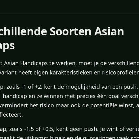
chillende Soorten Asian
aps
t Asian Handicaps te werken, moet je de verschillen
variant heeft eigen karakteristieken en risicoprofielen
p, zoals -1 of +2, kent de mogelijkheid van een push.
handicap en ze winnen met precies één goal verschil,
 vermindert het risico maar ook de potentiële winst,
flecteert.
p, zoals -1.5 of +0.5, kent geen push. Je wint of verlie
 maakt de uitkomst binair en de quoteringen vaak sch