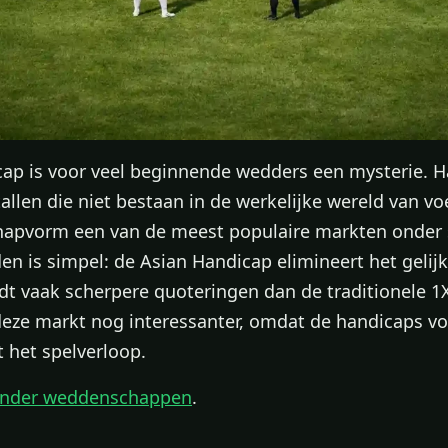
ap is voor veel beginnende wedders een mysterie. Ha
allen die niet bestaan in de werkelijke wereld van voe
apvorm een van de meest populaire markten onder 
en is simpel: de Asian Handicap elimineert het gelijk
dt vaak scherpere quoteringen dan de traditionele 1X2
eze markt nog interessanter, omdat de handicaps v
 het spelverloop.
under weddenschappen
.