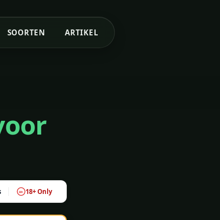
SOORTEN
ARTIKEL
voor
s
18+ Only
18+