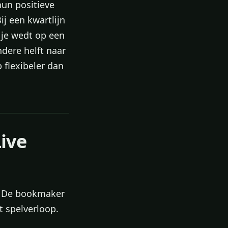
hun positieve
ij een kwartlijn
 je wedt op een
ndere helft naar
 flexibeler dan
ive
d. De bookmaker
t spelverloop.