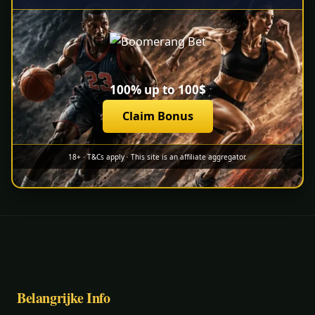
100% up to 100$
Claim Bonus
18+ · T&Cs apply · This site is an affiliate aggregator.
Belangrijke Info