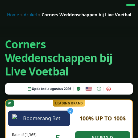
Home
»
Artikel
»
Corners Weddenschappen bij Live Voetbal
Corners
Weddenschappen bij
Live Voetbal
Updated augustus 2026
18+
#1
LEADING BRAND
100% UP TO 100$
Rate it! (1,365)
GET BONUS