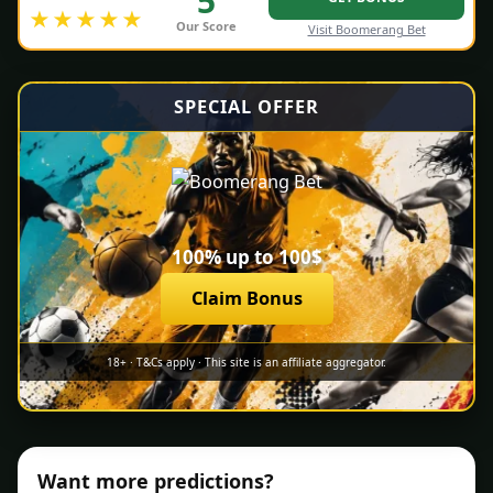
5
★★★★★
Our Score
Visit Boomerang Bet
SPECIAL OFFER
100% up to 100$
Claim Bonus
18+ · T&Cs apply · This site is an affiliate aggregator.
Want more predictions?