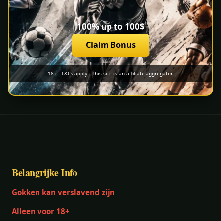
100% up to 100$
Claim Bonus
18+ · T&Cs apply · This site is an affiliate aggregator.
Belangrijke Info
Gokken kan verslavend zijn
Alleen voor 18+