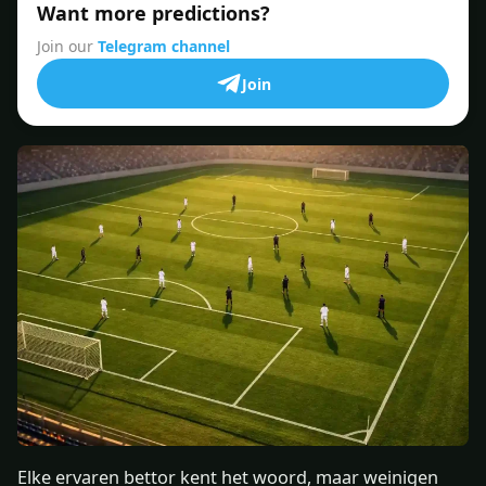
Want more predictions?
Join our
Telegram channel
Join
Elke ervaren bettor kent het woord, maar weinigen