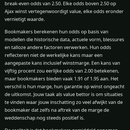
break-even odds van 2.50. Elke odds boven 2.50 op
Ajax winst vertegenwoordigt value, elke odds eronder
vernietigt waarde.
Bookmakers berekenen hun odds op basis van
modellen die historische data, actuele vorm, blessures
en talloze andere factoren verwerken. Hun odds
reflecteren niet de werkelijke kans maar een
aangepaste kans inclusief winstmarge. Een kans van
vijftig procent zou eerlijke odds van 2.00 betekenen,
maar bookmakers bieden vaak 1.91 of 1.95 aan. Het
verschil is hun marge, hun garantie op winst ongeacht
de uitkomst. Jouw taak als value bettor is om situaties
te vinden waar jouw inschatting zo veel afwijkt van de
bookmaker dat zelfs na aftrek van de marge de
weddenschap nog steeds positief is.