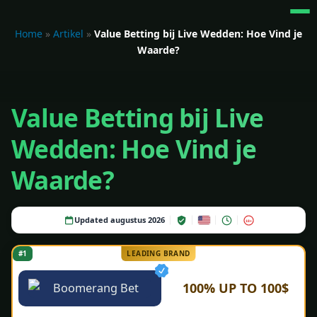
Home
»
Artikel
»
Value Betting bij Live Wedden: Hoe Vind je
Waarde?
Value Betting bij Live
Wedden: Hoe Vind je
Waarde?
Updated augustus 2026
18+
#1
LEADING BRAND
100% UP TO 100$