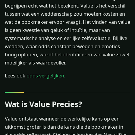
begrijpen echt wat het betekent. Value is het verschil
tussen wat een weddenschap zou moeten kosten en
wat de bookmaker ervoor vraagt. Het vinden van value
is geen kwestie van geluk of intuïtie, maar van
systematische analyse en eerlijke zelfevaluatie. Bij live
wedden, waar odds constant bewegen en emoties
hoog oplopen, wordt het identificeren van value zowel
moeilijker als waardevoller.
Lees ook
odds vergelijken
.
Wat is Value Precies?
Value ontstaat wanneer de werkelijke kans op een
uitkomst groter is dan de kans die de bookmaker in