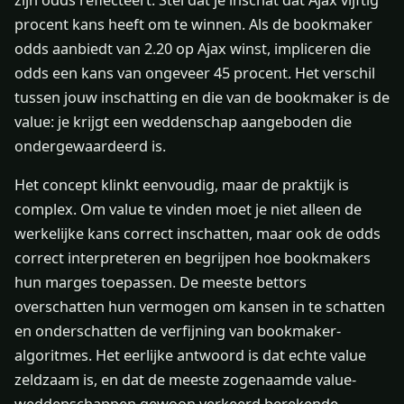
zijn odds reflecteert. Stel dat je inschat dat Ajax vijftig
procent kans heeft om te winnen. Als de bookmaker
odds aanbiedt van 2.20 op Ajax winst, impliceren die
odds een kans van ongeveer 45 procent. Het verschil
tussen jouw inschatting en die van de bookmaker is de
value: je krijgt een weddenschap aangeboden die
ondergewaardeerd is.
Het concept klinkt eenvoudig, maar de praktijk is
complex. Om value te vinden moet je niet alleen de
werkelijke kans correct inschatten, maar ook de odds
correct interpreteren en begrijpen hoe bookmakers
hun marges toepassen. De meeste bettors
overschatten hun vermogen om kansen in te schatten
en onderschatten de verfijning van bookmaker-
algoritmes. Het eerlijke antwoord is dat echte value
zeldzaam is, en dat de meeste zogenaamde value-