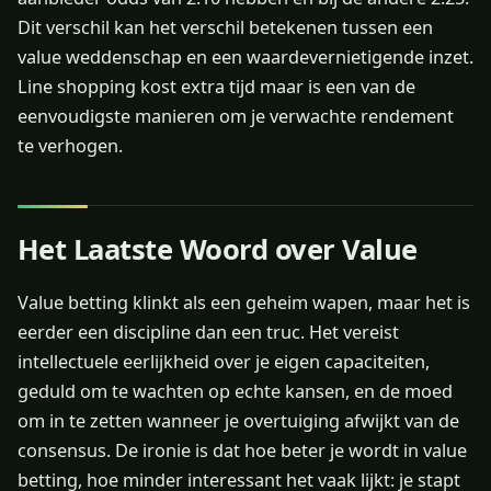
Dit verschil kan het verschil betekenen tussen een
value weddenschap en een waardevernietigende inzet.
Line shopping kost extra tijd maar is een van de
eenvoudigste manieren om je verwachte rendement
te verhogen.
Het Laatste Woord over Value
Value betting klinkt als een geheim wapen, maar het is
eerder een discipline dan een truc. Het vereist
intellectuele eerlijkheid over je eigen capaciteiten,
geduld om te wachten op echte kansen, en de moed
om in te zetten wanneer je overtuiging afwijkt van de
consensus. De ironie is dat hoe beter je wordt in value
betting, hoe minder interessant het vaak lijkt: je stapt