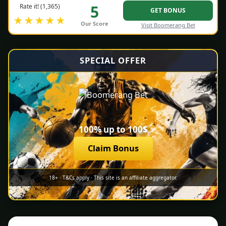
5
Rate it! (1,365)
GET BONUS
★★★★★
Our Score
Visit Boomerang Bet
SPECIAL OFFER
100% up to 100$
Claim Bonus
18+ · T&Cs apply · This site is an affiliate aggregator.