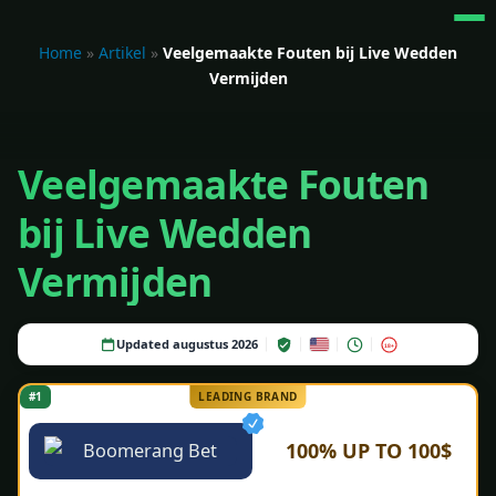
Home
»
Artikel
»
Veelgemaakte Fouten bij Live Wedden
Vermijden
Veelgemaakte Fouten
bij Live Wedden
Vermijden
Updated augustus 2026
18+
#1
LEADING BRAND
100% UP TO 100$